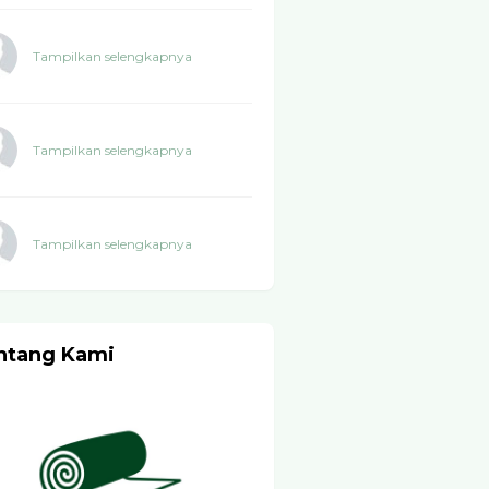
Tampilkan selengkapnya
Tampilkan selengkapnya
Tampilkan selengkapnya
ntang Kami