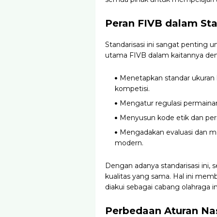
Peran FIVB dalam Sta
Standarisasi ini sangat penting u
utama FIVB dalam kaitannya denga
Menetapkan standar ukuran 
kompetisi.
Mengatur regulasi permainan
Menyusun kode etik dan peril
Mengadakan evaluasi dan m
modern.
Dengan adanya standarisasi ini, 
kualitas yang sama. Hal ini membu
diakui sebagai cabang olahraga i
Perbedaan Aturan Nas