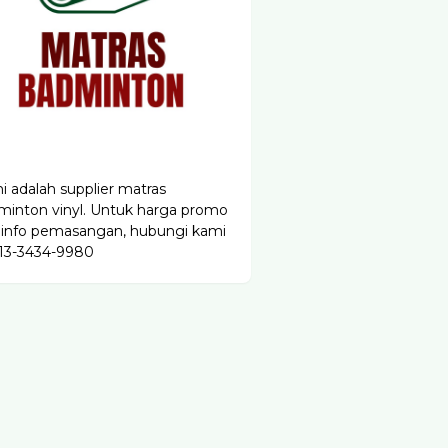
 adalah supplier matras
minton vinyl. Untuk harga promo
 info pemasangan, hubungi kami
813-3434-9980