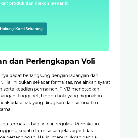
rkait produk dan diskon menarik!
Hubungi Kami Sekarang
n dan Perlengkapan Voli
hanya dapat berlangsung dengan lapangan dan
. Hal ini bukan sekadar formalitas, melainkan syarat
 serta keadilan permainan. FIVB menetapkan
pangan, tinggi net, hingga bola yang digunakan.
dak ada pihak yang dirugikan dan semua tim
 sama.
juga termasuk bagian dari regulasi. Pemakaian
ggung sudah diatur secara jelas agar tidak
a pertandingan. Hal ini menunjukkan bahwa