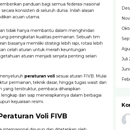
memberikan panduan bagi semua federasi nasional
Des
ecara konsisten di seluruh dunia. Inilah alasan
adikan acuan utama.
Nov
Okt
an tidak hanya membantu dalam menghindari
kung peningkatan kualitas permainan. Sebuah tim
Sep
 biasanya memiliki strategi lebih rapi, rotasi lebih
Agu
an celah aturan untuk meraih keuntungan
ngetahuan aturan menjadi senjata penting selain
Juli
Juni
a menyeluruh
peraturan voli
sesuai aturan FIVB. Mulai
Feb
uktur permainan, teknik dasar, hingga tugas wasit dan
n yang terstruktur, pembaca diharapkan
engkap dan siap menerapkannya dalam berbagai
aupun kejuaraan resmi.
Ko
raturan Voli FIVB
a internasional disusun dan ditetapkan oleh