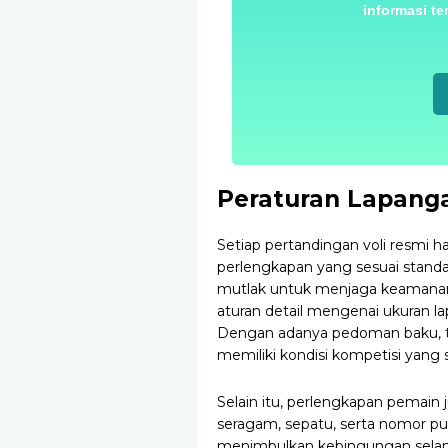
informasi te
Peraturan Lapanga
Setiap pertandingan voli resmi 
perlengkapan yang sesuai standar
mutlak untuk menjaga keamanan
aturan detail mengenai ukuran la
Dengan adanya pedoman baku, ti
memiliki kondisi kompetisi yang
Selain itu, perlengkapan pemain 
seragam, sepatu, serta nomor pun
menimbulkan kebingungan selam