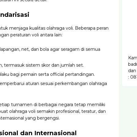
ndarisasi
ntuk menjaga kualitas olahraga voli. Beberapa peran
n peraturan voli antara lain:
lapangan, net, dan bola agar seragam di semua
Kami
bad
, termasuk sistem skor dan jumlah set.
dan
aku bagi pemain serta official pertandingan.
: 0
emperbarui aturan sesuai perkembangan olahraga
setiap turnamen di berbagai negara tetap memiliki
at olahraga voli semakin profesional, teratur, dan
nternasional yang bergengsi.
ional dan Internasional