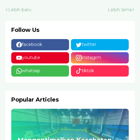
Lebih baru
Lebih lama
Follow Us
facebook
twitter
youtube
instagrm
whatsap
tiktok
Popular Articles
Mengoptimalkan Kesehatan