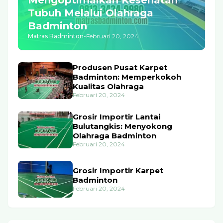
Tubuh Melalui Olahraga
Badminton
Matras Badminton
-
Februari 20, 2024
Produsen Pusat Karpet
Badminton: Memperkokoh
Kualitas Olahraga
Februari 20, 2024
Grosir Importir Lantai
Bulutangkis: Menyokong
Olahraga Badminton
Februari 20, 2024
Grosir Importir Karpet
Badminton
Februari 20, 2024