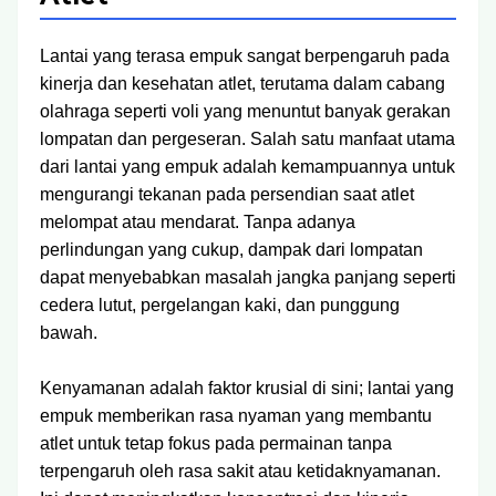
Lantai yang terasa empuk sangat berpengaruh pada
kinerja dan kesehatan atlet, terutama dalam cabang
olahraga seperti voli yang menuntut banyak gerakan
lompatan dan pergeseran. Salah satu manfaat utama
dari lantai yang empuk adalah kemampuannya untuk
mengurangi tekanan pada persendian saat atlet
melompat atau mendarat. Tanpa adanya
perlindungan yang cukup, dampak dari lompatan
dapat menyebabkan masalah jangka panjang seperti
cedera lutut, pergelangan kaki, dan punggung
bawah.
Kenyamanan adalah faktor krusial di sini; lantai yang
empuk memberikan rasa nyaman yang membantu
atlet untuk tetap fokus pada permainan tanpa
terpengaruh oleh rasa sakit atau ketidaknyamanan.