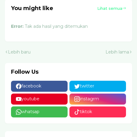
You might like
Lihat semua
Error:
Tak ada hasil yang ditemukan
Lebih baru
Lebih lama
Follow Us
facebook
twitter
youtube
instagrm
whatsap
tiktok