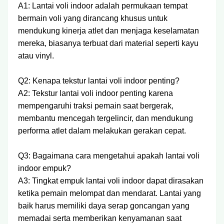
A1: Lantai voli indoor adalah permukaan tempat
bermain voli yang dirancang khusus untuk
mendukung kinerja atlet dan menjaga keselamatan
mereka, biasanya terbuat dari material seperti kayu
atau vinyl.
Q2: Kenapa tekstur lantai voli indoor penting?
A2: Tekstur lantai voli indoor penting karena
mempengaruhi traksi pemain saat bergerak,
membantu mencegah tergelincir, dan mendukung
performa atlet dalam melakukan gerakan cepat.
Q3: Bagaimana cara mengetahui apakah lantai voli
indoor empuk?
A3: Tingkat empuk lantai voli indoor dapat dirasakan
ketika pemain melompat dan mendarat. Lantai yang
baik harus memiliki daya serap goncangan yang
memadai serta memberikan kenyamanan saat