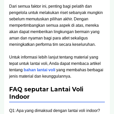
Dari semua faktor ini, penting bagi pelatih dan
pengelola untuk melakukan riset sebanyak mungkin
sebelum memutuskan pilihan akhir. Dengan
mempertimbangkan semua aspek di atas, mereka
akan dapat memberikan lingkungan bermain yang
aman dan nyaman bagi para atlet sekaligus
meningkatkan performa tim secara keseluruhan.
Untuk informasi lebih lanjut tentang material yang
tepat untuk lantai voli, Anda dapat membaca artikel
tentang
bahan lantai voli
yang membahas berbagai
jenis material dan keunggulannya.
FAQ seputar Lantai Voli
Indoor
Q1: Apa yang dimaksud dengan lantai voli indoor?