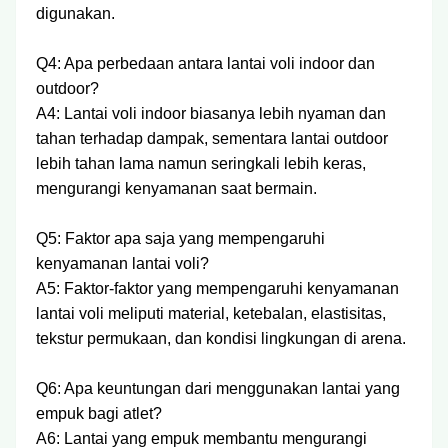
digunakan.
Q4: Apa perbedaan antara lantai voli indoor dan
outdoor?
A4: Lantai voli indoor biasanya lebih nyaman dan
tahan terhadap dampak, sementara lantai outdoor
lebih tahan lama namun seringkali lebih keras,
mengurangi kenyamanan saat bermain.
Q5: Faktor apa saja yang mempengaruhi
kenyamanan lantai voli?
A5: Faktor-faktor yang mempengaruhi kenyamanan
lantai voli meliputi material, ketebalan, elastisitas,
tekstur permukaan, dan kondisi lingkungan di arena.
Q6: Apa keuntungan dari menggunakan lantai yang
empuk bagi atlet?
A6: Lantai yang empuk membantu mengurangi