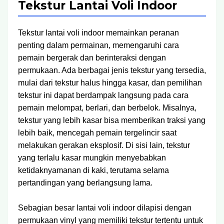
Tekstur Lantai Voli Indoor
Tekstur lantai voli indoor memainkan peranan
penting dalam permainan, memengaruhi cara
pemain bergerak dan berinteraksi dengan
permukaan. Ada berbagai jenis tekstur yang tersedia,
mulai dari tekstur halus hingga kasar, dan pemilihan
tekstur ini dapat berdampak langsung pada cara
pemain melompat, berlari, dan berbelok. Misalnya,
tekstur yang lebih kasar bisa memberikan traksi yang
lebih baik, mencegah pemain tergelincir saat
melakukan gerakan eksplosif. Di sisi lain, tekstur
yang terlalu kasar mungkin menyebabkan
ketidaknyamanan di kaki, terutama selama
pertandingan yang berlangsung lama.
Sebagian besar lantai voli indoor dilapisi dengan
permukaan vinyl yang memiliki tekstur tertentu untuk