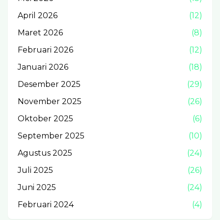
April 2026
(12)
Maret 2026
(8)
Februari 2026
(12)
Januari 2026
(18)
Desember 2025
(29)
November 2025
(26)
Oktober 2025
(6)
September 2025
(10)
Agustus 2025
(24)
Juli 2025
(26)
Juni 2025
(24)
Februari 2024
(4)