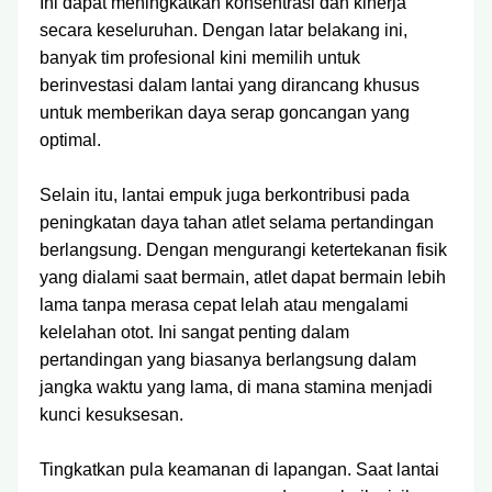
Ini dapat meningkatkan konsentrasi dan kinerja
secara keseluruhan. Dengan latar belakang ini,
banyak tim profesional kini memilih untuk
berinvestasi dalam lantai yang dirancang khusus
untuk memberikan daya serap goncangan yang
optimal.
Selain itu, lantai empuk juga berkontribusi pada
peningkatan daya tahan atlet selama pertandingan
berlangsung. Dengan mengurangi ketertekanan fisik
yang dialami saat bermain, atlet dapat bermain lebih
lama tanpa merasa cepat lelah atau mengalami
kelelahan otot. Ini sangat penting dalam
pertandingan yang biasanya berlangsung dalam
jangka waktu yang lama, di mana stamina menjadi
kunci kesuksesan.
Tingkatkan pula keamanan di lapangan. Saat lantai