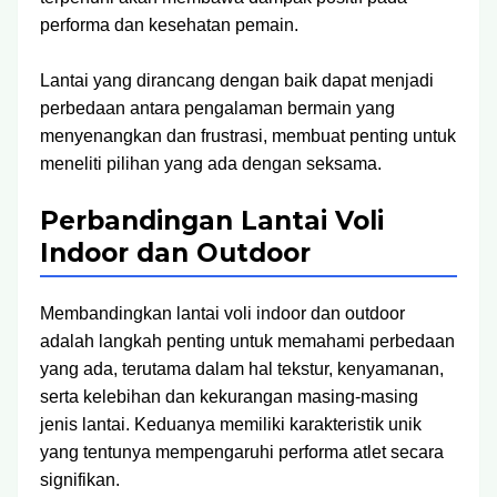
performa dan kesehatan pemain.
Lantai yang dirancang dengan baik dapat menjadi
perbedaan antara pengalaman bermain yang
menyenangkan dan frustrasi, membuat penting untuk
meneliti pilihan yang ada dengan seksama.
Perbandingan Lantai Voli
Indoor dan Outdoor
Membandingkan lantai voli indoor dan outdoor
adalah langkah penting untuk memahami perbedaan
yang ada, terutama dalam hal tekstur, kenyamanan,
serta kelebihan dan kekurangan masing-masing
jenis lantai. Keduanya memiliki karakteristik unik
yang tentunya mempengaruhi performa atlet secara
signifikan.