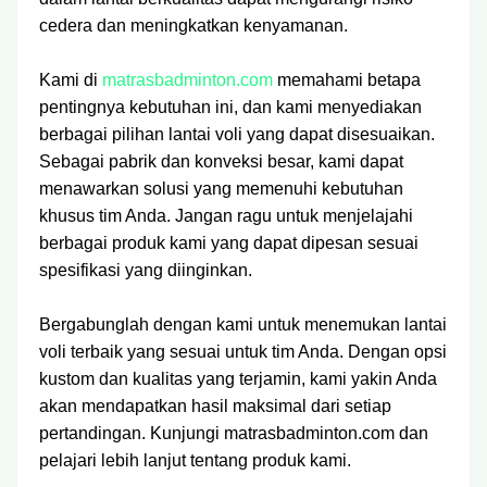
cedera dan meningkatkan kenyamanan.
Kami di
matrasbadminton.com
memahami betapa
pentingnya kebutuhan ini, dan kami menyediakan
berbagai pilihan lantai voli yang dapat disesuaikan.
Sebagai pabrik dan konveksi besar, kami dapat
menawarkan solusi yang memenuhi kebutuhan
khusus tim Anda. Jangan ragu untuk menjelajahi
berbagai produk kami yang dapat dipesan sesuai
spesifikasi yang diinginkan.
Bergabunglah dengan kami untuk menemukan lantai
voli terbaik yang sesuai untuk tim Anda. Dengan opsi
kustom dan kualitas yang terjamin, kami yakin Anda
akan mendapatkan hasil maksimal dari setiap
pertandingan. Kunjungi matrasbadminton.com dan
pelajari lebih lanjut tentang produk kami.