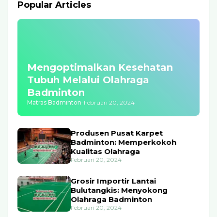
Popular Articles
Mengoptimalkan Kesehatan
Tubuh Melalui Olahraga
Badminton
Matras Badminton
-
Februari 20, 2024
Produsen Pusat Karpet
Badminton: Memperkokoh
Kualitas Olahraga
Februari 20, 2024
Grosir Importir Lantai
Bulutangkis: Menyokong
Olahraga Badminton
Februari 20, 2024