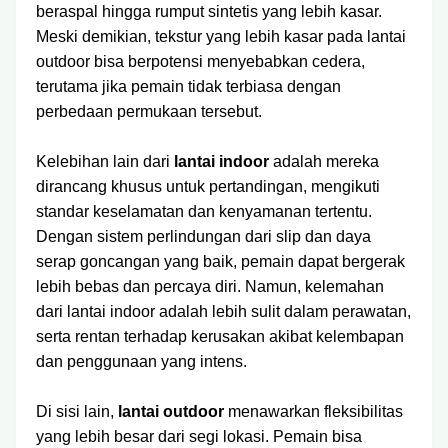
beraspal hingga rumput sintetis yang lebih kasar.
Meski demikian, tekstur yang lebih kasar pada lantai
outdoor bisa berpotensi menyebabkan cedera,
terutama jika pemain tidak terbiasa dengan
perbedaan permukaan tersebut.
Kelebihan lain dari
lantai indoor
adalah mereka
dirancang khusus untuk pertandingan, mengikuti
standar keselamatan dan kenyamanan tertentu.
Dengan sistem perlindungan dari slip dan daya
serap goncangan yang baik, pemain dapat bergerak
lebih bebas dan percaya diri. Namun, kelemahan
dari lantai indoor adalah lebih sulit dalam perawatan,
serta rentan terhadap kerusakan akibat kelembapan
dan penggunaan yang intens.
Di sisi lain,
lantai outdoor
menawarkan fleksibilitas
yang lebih besar dari segi lokasi. Pemain bisa