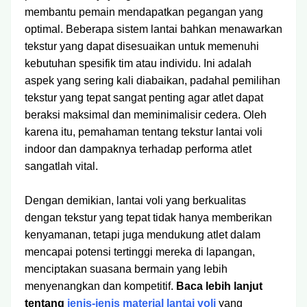
membantu pemain mendapatkan pegangan yang
optimal. Beberapa sistem lantai bahkan menawarkan
tekstur yang dapat disesuaikan untuk memenuhi
kebutuhan spesifik tim atau individu. Ini adalah
aspek yang sering kali diabaikan, padahal pemilihan
tekstur yang tepat sangat penting agar atlet dapat
beraksi maksimal dan meminimalisir cedera. Oleh
karena itu, pemahaman tentang tekstur lantai voli
indoor dan dampaknya terhadap performa atlet
sangatlah vital.
Dengan demikian, lantai voli yang berkualitas
dengan tekstur yang tepat tidak hanya memberikan
kenyamanan, tetapi juga mendukung atlet dalam
mencapai potensi tertinggi mereka di lapangan,
menciptakan suasana bermain yang lebih
menyenangkan dan kompetitif.
Baca lebih lanjut
tentang
jenis-jenis material lantai voli
yang