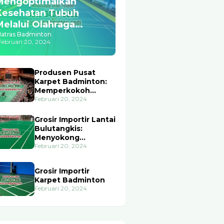
Mengoptimalkan
Kesehatan Tubuh
Melalui Olahraga
Badminton
atras Badminton
Februari 20, 2024
Produsen Pusat
Karpet Badminton:
Memperkokoh
Kualitas Olahraga
Februari 20, 2024
Grosir Importir Lantai
Bulutangkis:
Menyokong
Olahraga Badminton
Februari 20, 2024
Grosir Importir
Karpet Badminton
Februari 20, 2024