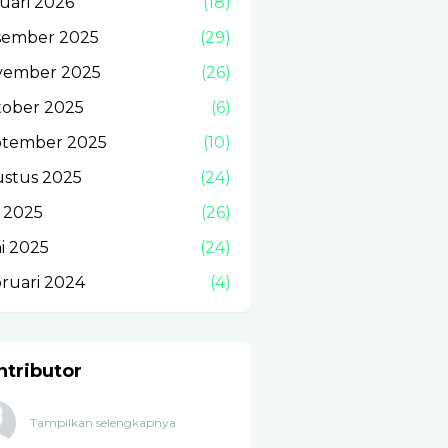
uari 2026
(18)
sember 2025
(29)
vember 2025
(26)
ober 2025
(6)
ptember 2025
(10)
stus 2025
(24)
i 2025
(26)
i 2025
(24)
ruari 2024
(4)
ntributor
Tampilkan selengkapnya