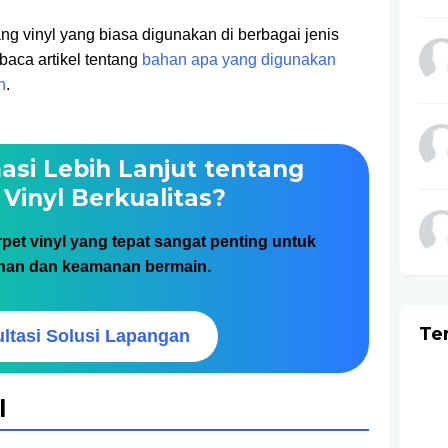
tang vinyl yang biasa digunakan di berbagai jenis
aca artikel tentang
bahan apa yang digunakan
n
.
asi Lebih Lanjut tentang
 Vinyl Berkualitas?
pet vinyl yang tepat sangat penting untuk
an dan keamanan bermain.
Te
ltasi Solusi Lapangan
l