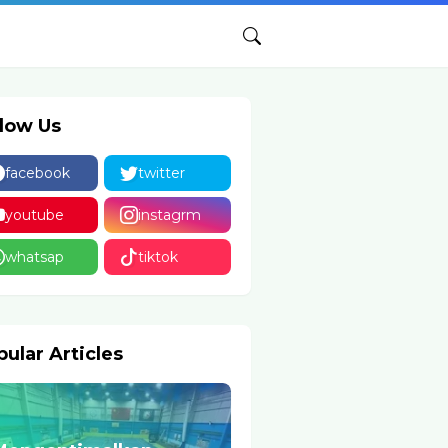
llow Us
facebook
twitter
youtube
instagrm
whatsap
tiktok
ular Articles