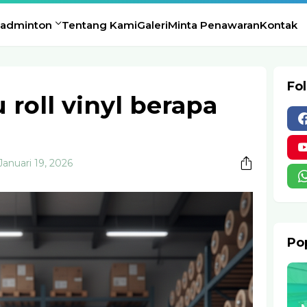
Badminton
Tentang Kami
Galeri
Minta Penawaran
Kontak
Fo
 roll vinyl berapa
Januari 19, 2026
Pop