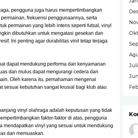
Jan
ahraga, pengguna juga harus mempertimbangkan
De
is permainan, frekuensi penggunaannya, serta
No
uk permainan yang lebih intens seperti futsal, vinyl
Okt
ngkin dibutuhkan untuk mengatasi gesekan dan
if. Ini penting agar durabilitas vinil tetap terjaga
Se
Agu
 tepat dapat mendukung performa dan kenyamanan
Jul
luas dan mulus dapat mengurangi cedera dan
Jun
ain. Oleh karena itu, pemahaman mengenai
Feb
t sesuai kebutuhan sangat krusial bagi klub atau
anjang vinyl olahraga adalah keputusan yang tidak
Ko
mpertimbangkan faktor-faktor di atas, pengguna
a mendapatkan vinyl yang sesuai untuk mendukung
itas dan memuaskan.