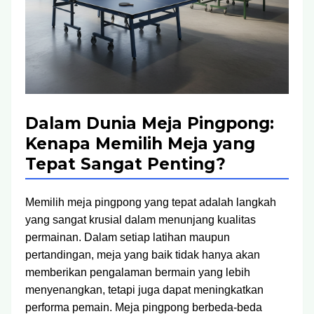
Dalam Dunia Meja Pingpong:
Kenapa Memilih Meja yang
Tepat Sangat Penting?
Memilih meja pingpong yang tepat adalah langkah
yang sangat krusial dalam menunjang kualitas
permainan. Dalam setiap latihan maupun
pertandingan, meja yang baik tidak hanya akan
memberikan pengalaman bermain yang lebih
menyenangkan, tetapi juga dapat meningkatkan
performa pemain. Meja pingpong berbeda-beda