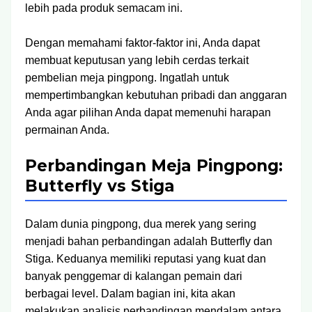
lebih pada produk semacam ini.
Dengan memahami faktor-faktor ini, Anda dapat
membuat keputusan yang lebih cerdas terkait
pembelian meja pingpong. Ingatlah untuk
mempertimbangkan kebutuhan pribadi dan anggaran
Anda agar pilihan Anda dapat memenuhi harapan
permainan Anda.
Perbandingan Meja Pingpong:
Butterfly vs Stiga
Dalam dunia pingpong, dua merek yang sering
menjadi bahan perbandingan adalah Butterfly dan
Stiga. Keduanya memiliki reputasi yang kuat dan
banyak penggemar di kalangan pemain dari
berbagai level. Dalam bagian ini, kita akan
melakukan analisis perbandingan mendalam antara