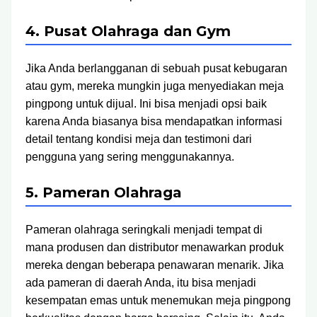
4. Pusat Olahraga dan Gym
Jika Anda berlangganan di sebuah pusat kebugaran
atau gym, mereka mungkin juga menyediakan meja
pingpong untuk dijual. Ini bisa menjadi opsi baik
karena Anda biasanya bisa mendapatkan informasi
detail tentang kondisi meja dan testimoni dari
pengguna yang sering menggunakannya.
5. Pameran Olahraga
Pameran olahraga seringkali menjadi tempat di
mana produsen dan distributor menawarkan produk
mereka dengan beberapa penawaran menarik. Jika
ada pameran di daerah Anda, itu bisa menjadi
kesempatan emas untuk menemukan meja pingpong