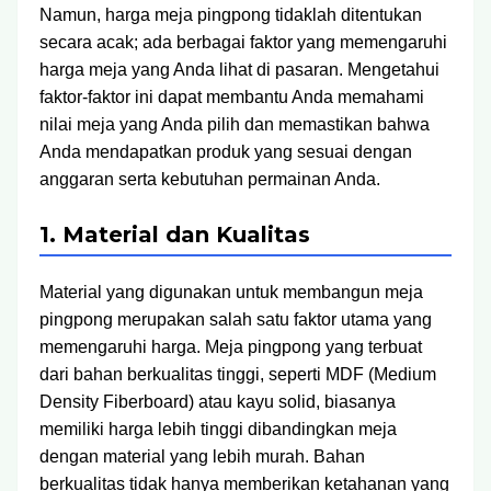
Namun, harga meja pingpong tidaklah ditentukan
secara acak; ada berbagai faktor yang memengaruhi
harga meja yang Anda lihat di pasaran. Mengetahui
faktor-faktor ini dapat membantu Anda memahami
nilai meja yang Anda pilih dan memastikan bahwa
Anda mendapatkan produk yang sesuai dengan
anggaran serta kebutuhan permainan Anda.
1. Material dan Kualitas
Material yang digunakan untuk membangun meja
pingpong merupakan salah satu faktor utama yang
memengaruhi harga. Meja pingpong yang terbuat
dari bahan berkualitas tinggi, seperti MDF (Medium
Density Fiberboard) atau kayu solid, biasanya
memiliki harga lebih tinggi dibandingkan meja
dengan material yang lebih murah. Bahan
berkualitas tidak hanya memberikan ketahanan yang