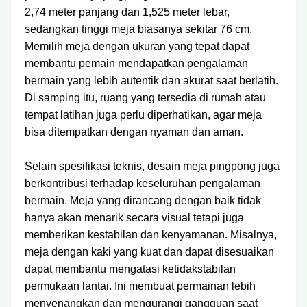
2,74 meter panjang dan 1,525 meter lebar,
sedangkan tinggi meja biasanya sekitar 76 cm.
Memilih meja dengan ukuran yang tepat dapat
membantu pemain mendapatkan pengalaman
bermain yang lebih autentik dan akurat saat berlatih.
Di samping itu, ruang yang tersedia di rumah atau
tempat latihan juga perlu diperhatikan, agar meja
bisa ditempatkan dengan nyaman dan aman.
Selain spesifikasi teknis, desain meja pingpong juga
berkontribusi terhadap keseluruhan pengalaman
bermain. Meja yang dirancang dengan baik tidak
hanya akan menarik secara visual tetapi juga
memberikan kestabilan dan kenyamanan. Misalnya,
meja dengan kaki yang kuat dan dapat disesuaikan
dapat membantu mengatasi ketidakstabilan
permukaan lantai. Ini membuat permainan lebih
menyenangkan dan mengurangi gangguan saat