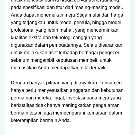
pada spesifikasi dan fitur dari masing-masing model.
Anda dapat menemukan meja Stiga mulai dari harga
yang terjangkau untuk model pemula, hingga model
profesional yang lebih mahal, yang mencerminkan
kualitas ekstra dan teknologi canggih yang
digunakan dalam pembuatannya. Selalu disarankan
untuk melakukan riset terhadap berbagai pengecer
sebelum mengambil keputusan membeli, untuk
memastikan Anda mendapatkan nilai terbaik.
Dengan banyak pilihan yang ditawarkan, konsumen
hanya perlu menyesuaikan anggaran dan kebutuhan
permainan mereka. Ingat, investasi pada meja yang
berkualitas tidak hanya meningkatkan pengalaman
bermain tetapi juga mempengaruhi kemajuan dalam
keterampilan bermain Anda.