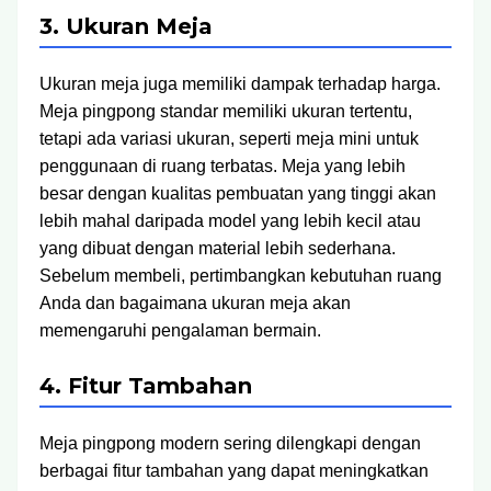
3. Ukuran Meja
Ukuran meja juga memiliki dampak terhadap harga.
Meja pingpong standar memiliki ukuran tertentu,
tetapi ada variasi ukuran, seperti meja mini untuk
penggunaan di ruang terbatas. Meja yang lebih
besar dengan kualitas pembuatan yang tinggi akan
lebih mahal daripada model yang lebih kecil atau
yang dibuat dengan material lebih sederhana.
Sebelum membeli, pertimbangkan kebutuhan ruang
Anda dan bagaimana ukuran meja akan
memengaruhi pengalaman bermain.
4. Fitur Tambahan
Meja pingpong modern sering dilengkapi dengan
berbagai fitur tambahan yang dapat meningkatkan