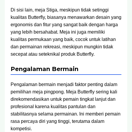
Di sisi lain, meja Stiga, meskipun tidak setinggi
kualitas Butterfly, biasanya menawarkan desain yang
ergonomis dan fitur yang sangat baik dengan harga
yang lebih bersahabat. Meja ini juga memiliki
kualitas permukaan yang baik, cocok untuk latihan
dan permainan rekreasi, meskipun mungkin tidak
secepat atau seteknikal produk Butterfly.
Pengalaman Bermain
Pengalaman bermain menjadi faktor penting dalam
pemilihan meja pingpong. Meja Butterfly sering kali
direkomendasikan untuk pemain tingkat lanjut dan
profesional karena kualitas pantulan dan
stabilitasnya selama permainan. Ini memberi pemain
rasa percaya diri yang tinggi, terutama dalam
kompetisi.