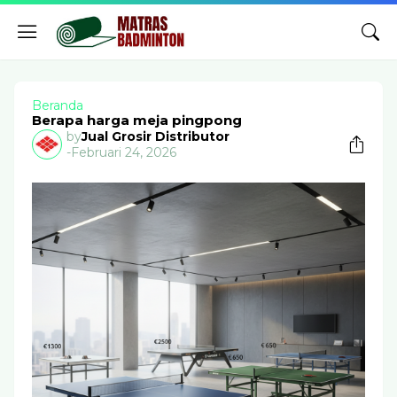
Beranda
Berapa harga meja pingpong
by
Jual Grosir Distributor
-
Februari 24, 2026