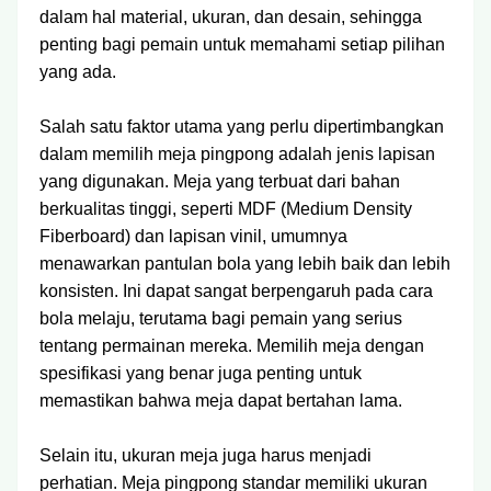
dalam hal material, ukuran, dan desain, sehingga
penting bagi pemain untuk memahami setiap pilihan
yang ada.
Salah satu faktor utama yang perlu dipertimbangkan
dalam memilih meja pingpong adalah jenis lapisan
yang digunakan. Meja yang terbuat dari bahan
berkualitas tinggi, seperti MDF (Medium Density
Fiberboard) dan lapisan vinil, umumnya
menawarkan pantulan bola yang lebih baik dan lebih
konsisten. Ini dapat sangat berpengaruh pada cara
bola melaju, terutama bagi pemain yang serius
tentang permainan mereka. Memilih meja dengan
spesifikasi yang benar juga penting untuk
memastikan bahwa meja dapat bertahan lama.
Selain itu, ukuran meja juga harus menjadi
perhatian. Meja pingpong standar memiliki ukuran