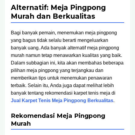
Alternatif: Meja Pingpong
Murah dan Berkualitas
Bagi banyak pemain, menemukan meja pingpong
yang bagus tidak selalu berarti mengeluarkan
banyak uang. Ada banyak alternatif meja pingpong
murah namun tetap menawarkan kualitas yang baik.
Dalam subbagian ini, kita akan membahas beberapa
pilihan meja pingpong yang terjangkau dan
memberikan tips untuk menemukan penawaran
terbaik. Selain itu, Anda juga dapat melihat lebih
banyak tentang rekomendasi karpet tenis meja di
Jual Karpet Tenis Meja Pingpong Berkualitas
.
Rekomendasi Meja Pingpong
Murah