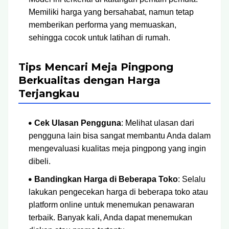
Memiliki harga yang bersahabat, namun tetap
memberikan performa yang memuaskan,
sehingga cocok untuk latihan di rumah.
Tips Mencari Meja Pingpong
Berkualitas dengan Harga
Terjangkau
Cek Ulasan Pengguna
: Melihat ulasan dari
pengguna lain bisa sangat membantu Anda dalam
mengevaluasi kualitas meja pingpong yang ingin
dibeli.
Bandingkan Harga di Beberapa Toko
: Selalu
lakukan pengecekan harga di beberapa toko atau
platform online untuk menemukan penawaran
terbaik. Banyak kali, Anda dapat menemukan