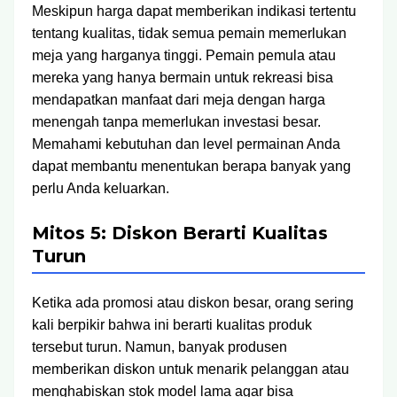
Meskipun harga dapat memberikan indikasi tertentu
tentang kualitas, tidak semua pemain memerlukan
meja yang harganya tinggi. Pemain pemula atau
mereka yang hanya bermain untuk rekreasi bisa
mendapatkan manfaat dari meja dengan harga
menengah tanpa memerlukan investasi besar.
Memahami kebutuhan dan level permainan Anda
dapat membantu menentukan berapa banyak yang
perlu Anda keluarkan.
Mitos 5: Diskon Berarti Kualitas
Turun
Ketika ada promosi atau diskon besar, orang sering
kali berpikir bahwa ini berarti kualitas produk
tersebut turun. Namun, banyak produsen
memberikan diskon untuk menarik pelanggan atau
menghabiskan stok model lama agar bisa