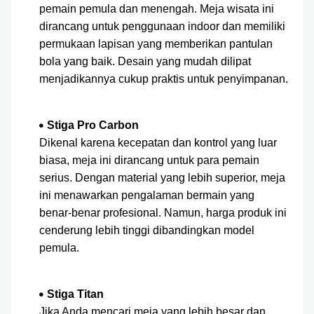
pemain pemula dan menengah. Meja wisata ini
dirancang untuk penggunaan indoor dan memiliki
permukaan lapisan yang memberikan pantulan
bola yang baik. Desain yang mudah dilipat
menjadikannya cukup praktis untuk penyimpanan.
Stiga Pro Carbon
Dikenal karena kecepatan dan kontrol yang luar
biasa, meja ini dirancang untuk para pemain
serius. Dengan material yang lebih superior, meja
ini menawarkan pengalaman bermain yang
benar-benar profesional. Namun, harga produk ini
cenderung lebih tinggi dibandingkan model
pemula.
Stiga Titan
Jika Anda mencari meja yang lebih besar dan