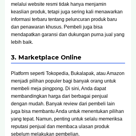
melalui website resmi tidak hanya menjamin
keaslian produk, tetapi juga sering kali menawarkan
informasi terbaru tentang peluncuran produk baru
dan penawaran khusus. Pembeli juga bisa
mendapatkan garansi dan dukungan purna jual yang
lebih baik.
3. Marketplace Online
Platform seperti Tokopedia, Bukalapak, atau Amazon
menjadi pilihan populer bagi banyak orang untuk
membeli meja pingpong. Di sini, Anda dapat
membandingkan harga dari berbagai penjual
dengan mudah. Banyak review dari pembeli lain
juga bisa membantu Anda untuk menentukan pilihan
yang tepat. Namun, penting untuk selalu memeriksa
reputasi penjual dan membaca ulasan produk
sebelum melakukan pembelian.