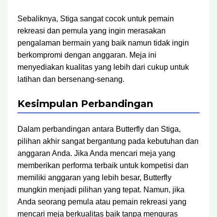
Sebaliknya, Stiga sangat cocok untuk pemain
rekreasi dan pemula yang ingin merasakan
pengalaman bermain yang baik namun tidak ingin
berkompromi dengan anggaran. Meja ini
menyediakan kualitas yang lebih dari cukup untuk
latihan dan bersenang-senang.
Kesimpulan Perbandingan
Dalam perbandingan antara Butterfly dan Stiga,
pilihan akhir sangat bergantung pada kebutuhan dan
anggaran Anda. Jika Anda mencari meja yang
memberikan performa terbaik untuk kompetisi dan
memiliki anggaran yang lebih besar, Butterfly
mungkin menjadi pilihan yang tepat. Namun, jika
Anda seorang pemula atau pemain rekreasi yang
mencari meja berkualitas baik tanpa menguras