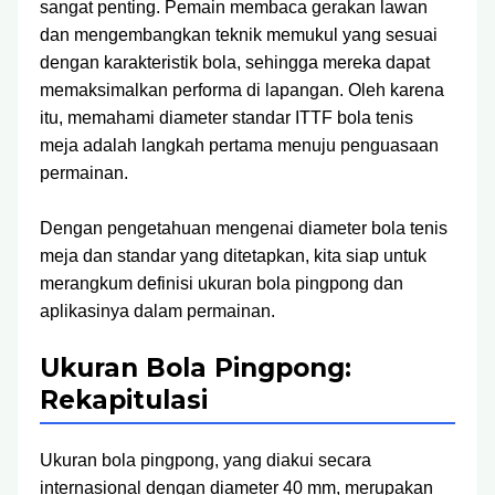
sangat penting. Pemain membaca gerakan lawan
dan mengembangkan teknik memukul yang sesuai
dengan karakteristik bola, sehingga mereka dapat
memaksimalkan performa di lapangan. Oleh karena
itu, memahami diameter standar ITTF bola tenis
meja adalah langkah pertama menuju penguasaan
permainan.
Dengan pengetahuan mengenai diameter bola tenis
meja dan standar yang ditetapkan, kita siap untuk
merangkum definisi ukuran bola pingpong dan
aplikasinya dalam permainan.
Ukuran Bola Pingpong:
Rekapitulasi
Ukuran bola pingpong, yang diakui secara
internasional dengan diameter 40 mm, merupakan