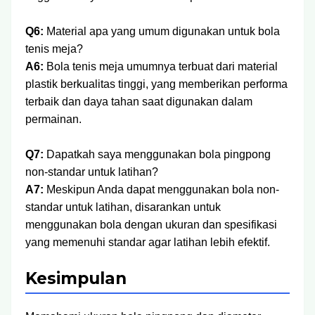
Q6:
Material apa yang umum digunakan untuk bola
tenis meja?
A6:
Bola tenis meja umumnya terbuat dari material
plastik berkualitas tinggi, yang memberikan performa
terbaik dan daya tahan saat digunakan dalam
permainan.
Q7:
Dapatkah saya menggunakan bola pingpong
non-standar untuk latihan?
A7:
Meskipun Anda dapat menggunakan bola non-
standar untuk latihan, disarankan untuk
menggunakan bola dengan ukuran dan spesifikasi
yang memenuhi standar agar latihan lebih efektif.
Kesimpulan