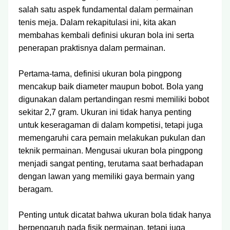
salah satu aspek fundamental dalam permainan
tenis meja. Dalam rekapitulasi ini, kita akan
membahas kembali definisi ukuran bola ini serta
penerapan praktisnya dalam permainan.
Pertama-tama, definisi ukuran bola pingpong
mencakup baik diameter maupun bobot. Bola yang
digunakan dalam pertandingan resmi memiliki bobot
sekitar 2,7 gram. Ukuran ini tidak hanya penting
untuk keseragaman di dalam kompetisi, tetapi juga
memengaruhi cara pemain melakukan pukulan dan
teknik permainan. Mengusai ukuran bola pingpong
menjadi sangat penting, terutama saat berhadapan
dengan lawan yang memiliki gaya bermain yang
beragam.
Penting untuk dicatat bahwa ukuran bola tidak hanya
berpengaruh pada fisik permainan, tetapi juga