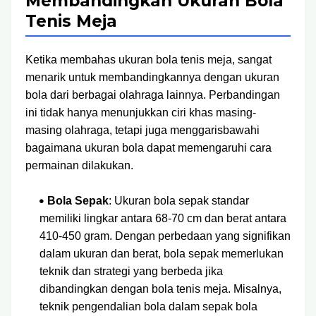
Membandingkan Ukuran Bola
Tenis Meja
Ketika membahas ukuran bola tenis meja, sangat
menarik untuk membandingkannya dengan ukuran
bola dari berbagai olahraga lainnya. Perbandingan
ini tidak hanya menunjukkan ciri khas masing-
masing olahraga, tetapi juga menggarisbawahi
bagaimana ukuran bola dapat memengaruhi cara
permainan dilakukan.
Bola Sepak
: Ukuran bola sepak standar
memiliki lingkar antara 68-70 cm dan berat antara
410-450 gram. Dengan perbedaan yang signifikan
dalam ukuran dan berat, bola sepak memerlukan
teknik dan strategi yang berbeda jika
dibandingkan dengan bola tenis meja. Misalnya,
teknik pengendalian bola dalam sepak bola