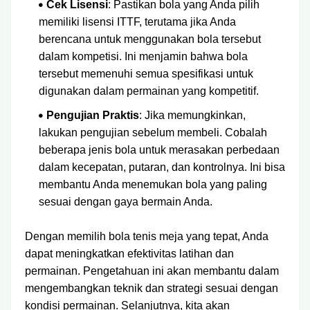
Cek Lisensi
: Pastikan bola yang Anda pilih
memiliki lisensi ITTF, terutama jika Anda
berencana untuk menggunakan bola tersebut
dalam kompetisi. Ini menjamin bahwa bola
tersebut memenuhi semua spesifikasi untuk
digunakan dalam permainan yang kompetitif.
Pengujian Praktis
: Jika memungkinkan,
lakukan pengujian sebelum membeli. Cobalah
beberapa jenis bola untuk merasakan perbedaan
dalam kecepatan, putaran, dan kontrolnya. Ini bisa
membantu Anda menemukan bola yang paling
sesuai dengan gaya bermain Anda.
Dengan memilih bola tenis meja yang tepat, Anda
dapat meningkatkan efektivitas latihan dan
permainan. Pengetahuan ini akan membantu dalam
mengembangkan teknik dan strategi sesuai dengan
kondisi permainan. Selanjutnya, kita akan