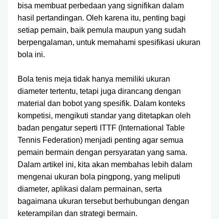
bisa membuat perbedaan yang signifikan dalam
hasil pertandingan. Oleh karena itu, penting bagi
setiap pemain, baik pemula maupun yang sudah
berpengalaman, untuk memahami spesifikasi ukuran
bola ini.
Bola tenis meja tidak hanya memiliki ukuran
diameter tertentu, tetapi juga dirancang dengan
material dan bobot yang spesifik. Dalam konteks
kompetisi, mengikuti standar yang ditetapkan oleh
badan pengatur seperti ITTF (International Table
Tennis Federation) menjadi penting agar semua
pemain bermain dengan persyaratan yang sama.
Dalam artikel ini, kita akan membahas lebih dalam
mengenai ukuran bola pingpong, yang meliputi
diameter, aplikasi dalam permainan, serta
bagaimana ukuran tersebut berhubungan dengan
keterampilan dan strategi bermain.