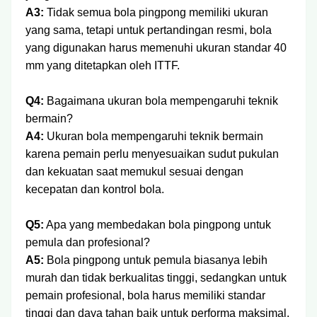
A3:
Tidak semua bola pingpong memiliki ukuran
yang sama, tetapi untuk pertandingan resmi, bola
yang digunakan harus memenuhi ukuran standar 40
mm yang ditetapkan oleh ITTF.
Q4:
Bagaimana ukuran bola mempengaruhi teknik
bermain?
A4:
Ukuran bola mempengaruhi teknik bermain
karena pemain perlu menyesuaikan sudut pukulan
dan kekuatan saat memukul sesuai dengan
kecepatan dan kontrol bola.
Q5:
Apa yang membedakan bola pingpong untuk
pemula dan profesional?
A5:
Bola pingpong untuk pemula biasanya lebih
murah dan tidak berkualitas tinggi, sedangkan untuk
pemain profesional, bola harus memiliki standar
tinggi dan daya tahan baik untuk performa maksimal.