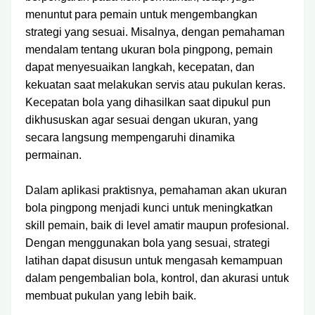
menuntut para pemain untuk mengembangkan
strategi yang sesuai. Misalnya, dengan pemahaman
mendalam tentang ukuran bola pingpong, pemain
dapat menyesuaikan langkah, kecepatan, dan
kekuatan saat melakukan servis atau pukulan keras.
Kecepatan bola yang dihasilkan saat dipukul pun
dikhususkan agar sesuai dengan ukuran, yang
secara langsung mempengaruhi dinamika
permainan.
Dalam aplikasi praktisnya, pemahaman akan ukuran
bola pingpong menjadi kunci untuk meningkatkan
skill pemain, baik di level amatir maupun profesional.
Dengan menggunakan bola yang sesuai, strategi
latihan dapat disusun untuk mengasah kemampuan
dalam pengembalian bola, kontrol, dan akurasi untuk
membuat pukulan yang lebih baik.