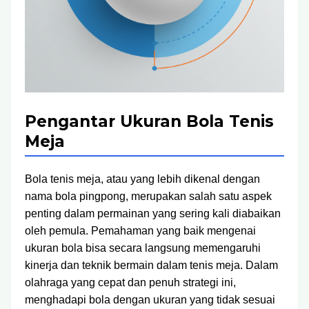
Pengantar Ukuran Bola Tenis
Meja
Bola tenis meja, atau yang lebih dikenal dengan
nama bola pingpong, merupakan salah satu aspek
penting dalam permainan yang sering kali diabaikan
oleh pemula. Pemahaman yang baik mengenai
ukuran bola bisa secara langsung memengaruhi
kinerja dan teknik bermain dalam tenis meja. Dalam
olahraga yang cepat dan penuh strategi ini,
menghadapi bola dengan ukuran yang tidak sesuai