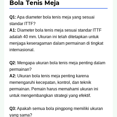
Bola Tenis Meja
Q1:
Apa diameter bola tenis meja yang sesuai
standar ITTF?
A1:
Diameter bola tenis meja sesuai standar ITTF
adalah 40 mm. Ukuran ini telah ditetapkan untuk
menjaga keseragaman dalam permainan di tingkat
internasional.
Q2:
Mengapa ukuran bola tenis meja penting dalam
permainan?
A2:
Ukuran bola tenis meja penting karena
memengaruhi kecepatan, kontrol, dan teknik
permainan. Pemain harus memahami ukuran ini
untuk mengembangkan strategi yang efektif.
Q3:
Apakah semua bola pingpong memiliki ukuran
yang sama?