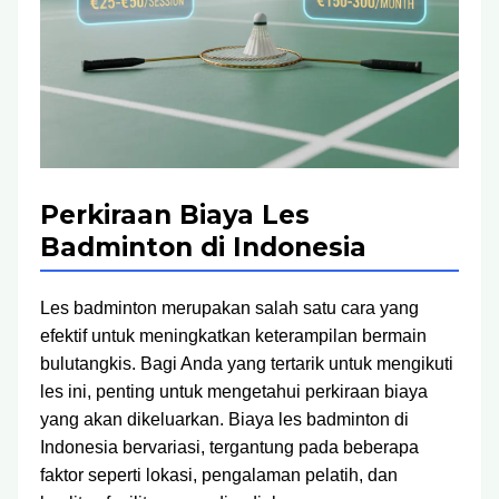
Perkiraan Biaya Les
Badminton di Indonesia
Les badminton merupakan salah satu cara yang
efektif untuk meningkatkan keterampilan bermain
bulutangkis. Bagi Anda yang tertarik untuk mengikuti
les ini, penting untuk mengetahui perkiraan biaya
yang akan dikeluarkan. Biaya les badminton di
Indonesia bervariasi, tergantung pada beberapa
faktor seperti lokasi, pengalaman pelatih, dan