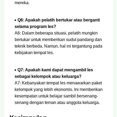
mereka.
Q6: Apakah pelatih bertukar atau berganti
selama program les?
A6: Dalam beberapa situasi, pelatih mungkin
bertukar untuk memberikan sudut pandang dan
teknik berbeda. Namun, hal ini tergantung pada
kebijakan tempat les.
Q7: Apakah kami dapat mengambil les
sebagai kelompok atau keluarga?
A7: Kebanyakan tempat les menawarkan paket
kelompok yang lebih ekonomis. Ini memberikan
kesempatan untuk belajar sambil bersenang-
senang dengan teman atau anggota keluarga.