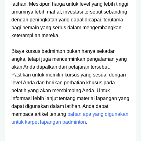
latihan. Meskipun harga untuk level yang lebih tinggi
umumnya lebih mahal, investasi tersebut sebanding
dengan peningkatan yang dapat dicapai, terutama
bagi pemain yang serius dalam mengembangkan
keterampilan mereka.
Biaya kursus badminton bukan hanya sekadar
angka, tetapi juga mencerminkan pengalaman yang
akan Anda dapatkan dari pelajaran tersebut.
Pastikan untuk memilih kursus yang sesuai dengan
level Anda dan berikan perhatian khusus pada
pelatih yang akan membimbing Anda. Untuk
informasi lebih lanjut tentang material lapangan yang
dapat digunakan dalam latihan, Anda dapat
membaca artikel tentang
bahan apa yang digunakan
untuk karpet lapangan badminton
.