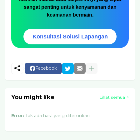
sangat penting untuk kenyamanan dan
keamanan bermain.
Konsultasi Solusi Lapangan
Facebook
You might like
Lihat semua
Error:
Tak ada hasil yang ditemukan