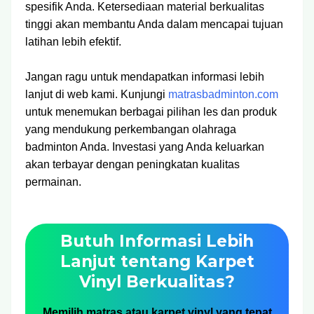
spesifik Anda. Ketersediaan material berkualitas
tinggi akan membantu Anda dalam mencapai tujuan
latihan lebih efektif.
Jangan ragu untuk mendapatkan informasi lebih
lanjut di web kami. Kunjungi
matrasbadminton.com
untuk menemukan berbagai pilihan les dan produk
yang mendukung perkembangan olahraga
badminton Anda. Investasi yang Anda keluarkan
akan terbayar dengan peningkatan kualitas
permainan.
Butuh Informasi Lebih
Lanjut tentang Karpet
Vinyl Berkualitas?
Memilih matras atau karpet vinyl yang tepat