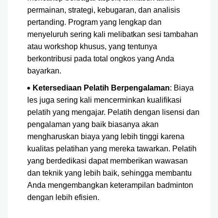
permainan, strategi, kebugaran, dan analisis
pertanding. Program yang lengkap dan
menyeluruh sering kali melibatkan sesi tambahan
atau workshop khusus, yang tentunya
berkontribusi pada total ongkos yang Anda
bayarkan.
Ketersediaan Pelatih Berpengalaman
: Biaya
les juga sering kali mencerminkan kualifikasi
pelatih yang mengajar. Pelatih dengan lisensi dan
pengalaman yang baik biasanya akan
mengharuskan biaya yang lebih tinggi karena
kualitas pelatihan yang mereka tawarkan. Pelatih
yang berdedikasi dapat memberikan wawasan
dan teknik yang lebih baik, sehingga membantu
Anda mengembangkan keterampilan badminton
dengan lebih efisien.