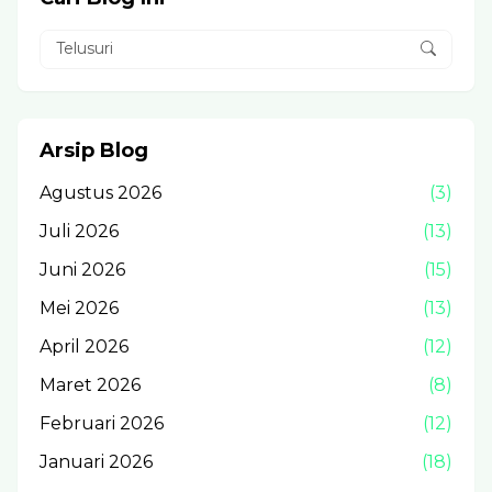
Arsip Blog
Agustus 2026
(3)
Juli 2026
(13)
Juni 2026
(15)
Mei 2026
(13)
April 2026
(12)
Maret 2026
(8)
Februari 2026
(12)
Januari 2026
(18)