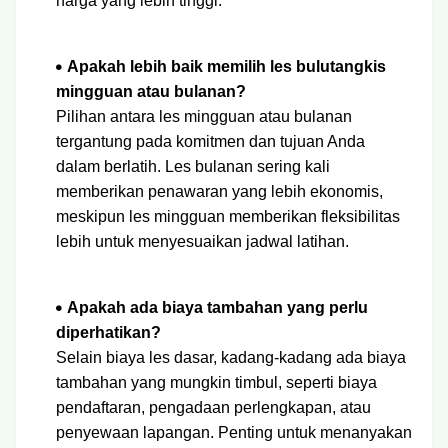
harga yang lebih tinggi.
Apakah lebih baik memilih les bulutangkis
mingguan atau bulanan?
Pilihan antara les mingguan atau bulanan
tergantung pada komitmen dan tujuan Anda
dalam berlatih. Les bulanan sering kali
memberikan penawaran yang lebih ekonomis,
meskipun les mingguan memberikan fleksibilitas
lebih untuk menyesuaikan jadwal latihan.
Apakah ada biaya tambahan yang perlu
diperhatikan?
Selain biaya les dasar, kadang-kadang ada biaya
tambahan yang mungkin timbul, seperti biaya
pendaftaran, pengadaan perlengkapan, atau
penyewaan lapangan. Penting untuk menanyakan