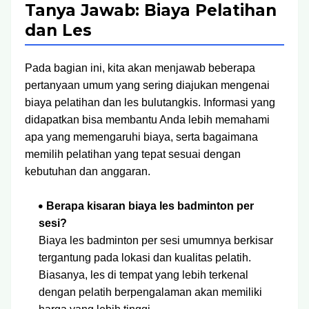
Tanya Jawab: Biaya Pelatihan
dan Les
Pada bagian ini, kita akan menjawab beberapa
pertanyaan umum yang sering diajukan mengenai
biaya pelatihan dan les bulutangkis. Informasi yang
didapatkan bisa membantu Anda lebih memahami
apa yang memengaruhi biaya, serta bagaimana
memilih pelatihan yang tepat sesuai dengan
kebutuhan dan anggaran.
Berapa kisaran biaya les badminton per
sesi?
Biaya les badminton per sesi umumnya berkisar
tergantung pada lokasi dan kualitas pelatih.
Biasanya, les di tempat yang lebih terkenal
dengan pelatih berpengalaman akan memiliki