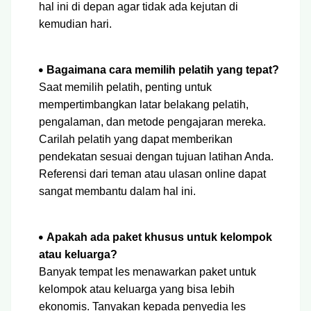
hal ini di depan agar tidak ada kejutan di
kemudian hari.
Bagaimana cara memilih pelatih yang tepat?
Saat memilih pelatih, penting untuk
mempertimbangkan latar belakang pelatih,
pengalaman, dan metode pengajaran mereka.
Carilah pelatih yang dapat memberikan
pendekatan sesuai dengan tujuan latihan Anda.
Referensi dari teman atau ulasan online dapat
sangat membantu dalam hal ini.
Apakah ada paket khusus untuk kelompok
atau keluarga?
Banyak tempat les menawarkan paket untuk
kelompok atau keluarga yang bisa lebih
ekonomis. Tanyakan kepada penyedia les