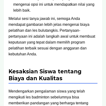
mengenai opsi ini untuk mendapatkan nilai yang
lebih baik.
Melalui sesi tanya jawab ini, semoga Anda
mendapat gambaran lebih jelas mengenai biaya
pelatihan dan les bulutangkis. Pertanyaan-
pertanyaan ini adalah langkah awal untuk membuat
keputusan yang tepat dalam memilih program
pelatihan terbaik sesuai dengan anggaran dan
kebutuhan Anda.
Kesaksian Siswa tentang
Biaya dan Kualitas
Mendengarkan pengalaman siswa yang telah
mengikuti les badminton sebelumnya bisa
memberikan pandangan yang berharga tentang