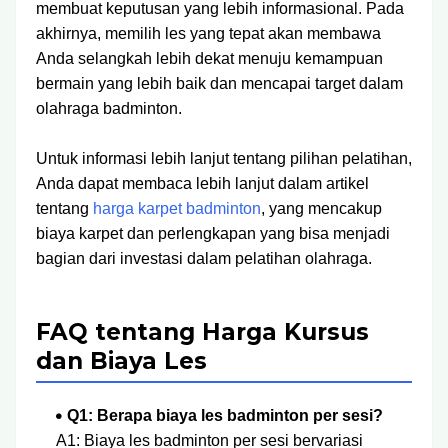
membuat keputusan yang lebih informasional. Pada
akhirnya, memilih les yang tepat akan membawa
Anda selangkah lebih dekat menuju kemampuan
bermain yang lebih baik dan mencapai target dalam
olahraga badminton.
Untuk informasi lebih lanjut tentang pilihan pelatihan,
Anda dapat membaca lebih lanjut dalam artikel
tentang
harga karpet badminton
, yang mencakup
biaya karpet dan perlengkapan yang bisa menjadi
bagian dari investasi dalam pelatihan olahraga.
FAQ tentang Harga Kursus
dan Biaya Les
Q1: Berapa biaya les badminton per sesi?
A1: Biaya les badminton per sesi bervariasi