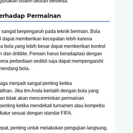
ggunakan sistem ukuran berbeda.
erhadap Permainan
i sangat berpengaruh pada teknik bermain. Bola
il dapat memberikan kecepatan lebih karena
a bola yang lebih besar dapat memberikan kontrol
n dan dribble. Pemain harus beradaptasi dengan
rena perbedaan sedikit saja dapat mempengaruhi
nendang bola.
uga menjadi sangat penting ketika
ihan. Jika tim Anda berlatih dengan bola yang
atihan tidak akan mencerminkan permainan
penting ketika mendekati turnamen atau kompetisi
diatur sesuai dengan standar FIFA.
tepat, penting untuk melakukan pengujian langsung.