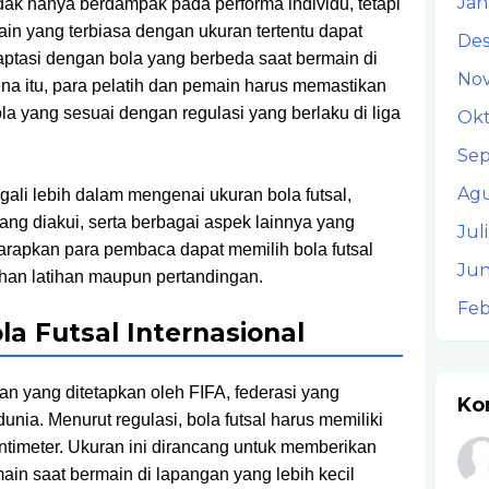
Jan
idak hanya berdampak pada performa individu, tetapi
in yang terbiasa dengan ukuran tertentu dapat
De
aptasi dengan bola yang berbeda saat bermain di
No
rena itu, para pelatih dan pemain harus memastikan
yang sesuai dengan regulasi yang berlaku di liga
Okt
Se
Agu
ggali lebih dalam mengenai ukuran bola futsal,
yang diakui, serta berbagai aspek lainnya yang
Jul
iharapkan para pembaca dapat memilih bola futsal
Jun
uhan latihan maupun pertandingan.
Feb
a Futsal Internasional
ran yang ditetapkan oleh FIFA, federasi yang
Ko
unia. Menurut regulasi, bola futsal harus memiliki
ntimeter. Ukuran ini dirancang untuk memberikan
ain saat bermain di lapangan yang lebih kecil