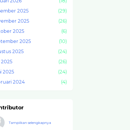
uari 2026
(18)
sember 2025
(29)
vember 2025
(26)
ober 2025
(6)
ptember 2025
(10)
stus 2025
(24)
i 2025
(26)
i 2025
(24)
ruari 2024
(4)
ntributor
Tampilkan selengkapnya