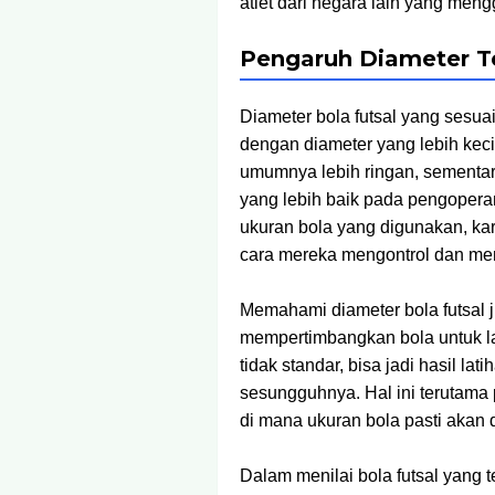
atlet dari negara lain yang men
Pengaruh Diameter T
Diameter bola futsal yang sesua
dengan diameter yang lebih kec
umumnya lebih ringan, sementar
yang lebih baik pada pengopera
ukuran bola yang digunakan, ka
cara mereka mengontrol dan me
Memahami diameter bola futsal j
mempertimbangkan bola untuk lat
tidak standar, bisa jadi hasil l
sesungguhnya. Hal ini terutama 
di mana ukuran bola pasti akan 
Dalam menilai bola futsal yang 