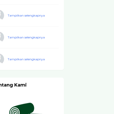
Tampilkan selengkapnya
Tampilkan selengkapnya
Tampilkan selengkapnya
ntang Kami