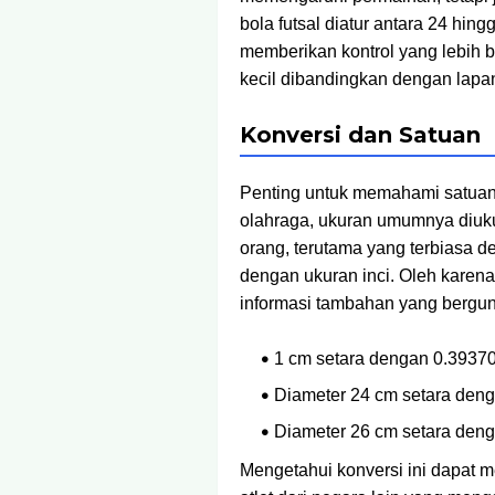
bola futsal diatur antara 24 hing
memberikan kontrol yang lebih b
kecil dibandingkan dengan lapan
Konversi dan Satuan
Penting untuk memahami satuan u
olahraga, ukuran umumnya diuku
orang, terutama yang terbiasa de
dengan ukuran inci. Oleh karena i
informasi tambahan yang bergun
1 cm setara dengan 0.393701
Diameter 24 cm setara denga
Diameter 26 cm setara denga
Mengetahui konversi ini dapat 