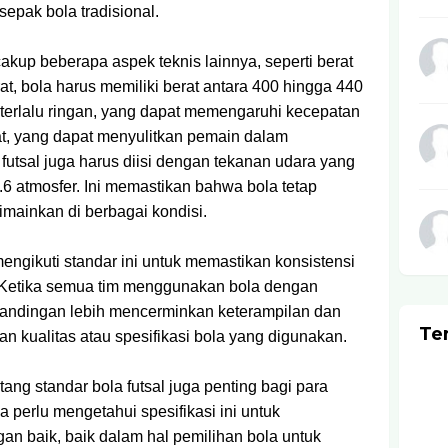
epak bola tradisional.
cakup beberapa aspek teknis lainnya, seperti berat
at, bola harus memiliki berat antara 400 hingga 440
k terlalu ringan, yang dapat memengaruhi kecepatan
rat, yang dapat menyulitkan pemain dalam
a futsal juga harus diisi dengan tekanan udara yang
0.6 atmosfer. Ini memastikan bahwa bola tetap
imainkan di berbagai kondisi.
engikuti standar ini untuk memastikan konsistensi
 Ketika semua tim menggunakan bola dengan
rtandingan lebih mencerminkan keterampilan dan
Te
kan kualitas atau spesifikasi bola yang digunakan.
ang standar bola futsal juga penting bagi para
a perlu mengetahui spesifikasi ini untuk
n baik, baik dalam hal pemilihan bola untuk