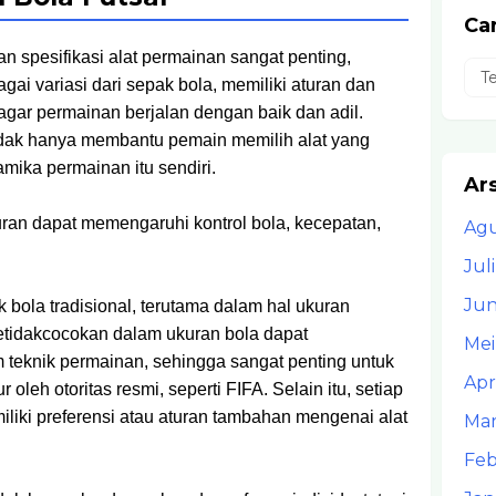
Car
n spesifikasi alat permainan sangat penting,
agai variasi dari sepak bola, memiliki aturan dan
 agar permainan berjalan dengan baik dan adil.
tidak hanya membantu pemain memilih alat yang
amika permainan itu sendiri.
Ar
kuran dapat memengaruhi kontrol bola, kecepatan,
Agu
Jul
Jun
 bola tradisional, terutama dalam hal ukuran
etidakcocokan dalam ukuran bola dapat
Mei
teknik permainan, sehingga sangat penting untuk
Apr
oleh otoritas resmi, seperti FIFA. Selain itu, setiap
liki preferensi atau aturan tambahan mengenai alat
Mar
Feb