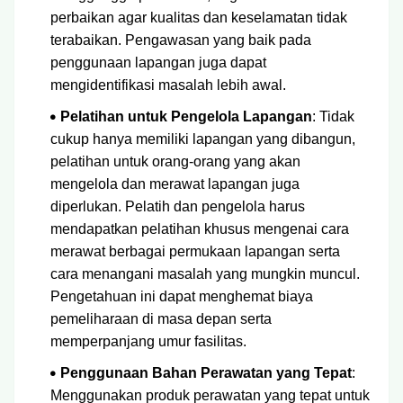
perbaikan agar kualitas dan keselamatan tidak
terabaikan. Pengawasan yang baik pada
penggunaan lapangan juga dapat
mengidentifikasi masalah lebih awal.
Pelatihan untuk Pengelola Lapangan
: Tidak
cukup hanya memiliki lapangan yang dibangun,
pelatihan untuk orang-orang yang akan
mengelola dan merawat lapangan juga
diperlukan. Pelatih dan pengelola harus
mendapatkan pelatihan khusus mengenai cara
merawat berbagai permukaan lapangan serta
cara menangani masalah yang mungkin muncul.
Pengetahuan ini dapat menghemat biaya
pemeliharaan di masa depan serta
memperpanjang umur fasilitas.
Penggunaan Bahan Perawatan yang Tepat
:
Menggunakan produk perawatan yang tepat untuk