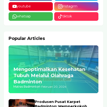
youtube
instagrm
whatsap
tiktok
Popular Articles
Mengoptimalkan Kesehatan
Tubuh Melalui Olahraga
Badminton
Matras Badminton
-
Februari 20, 2024
Produsen Pusat Karpet
Badminton: Memperkokoh