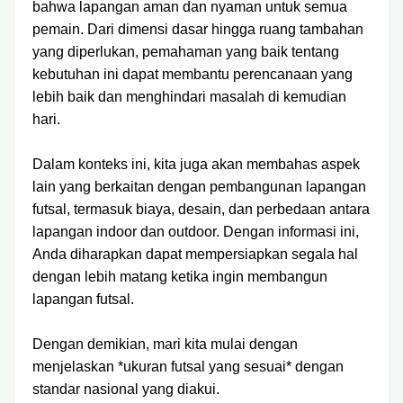
bahwa lapangan aman dan nyaman untuk semua
pemain. Dari dimensi dasar hingga ruang tambahan
yang diperlukan, pemahaman yang baik tentang
kebutuhan ini dapat membantu perencanaan yang
lebih baik dan menghindari masalah di kemudian
hari.
Dalam konteks ini, kita juga akan membahas aspek
lain yang berkaitan dengan pembangunan lapangan
futsal, termasuk biaya, desain, dan perbedaan antara
lapangan indoor dan outdoor. Dengan informasi ini,
Anda diharapkan dapat mempersiapkan segala hal
dengan lebih matang ketika ingin membangun
lapangan futsal.
Dengan demikian, mari kita mulai dengan
menjelaskan *ukuran futsal yang sesuai* dengan
standar nasional yang diakui.