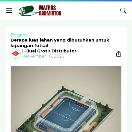
Beranda
Berapa luas lahan yang dibutuhkan untuk
lapangan futsal
by
Jual Grosir Distributor
-
November 18, 2025