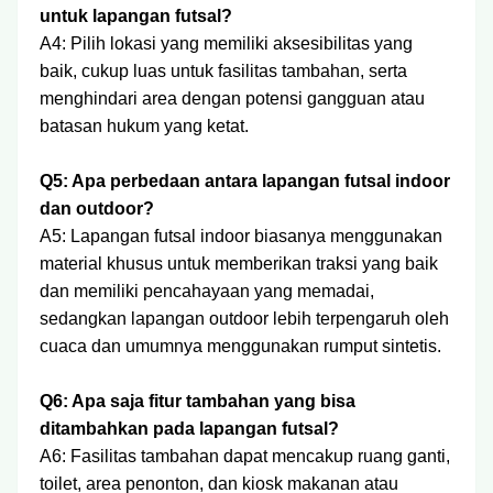
untuk lapangan futsal?
A4: Pilih lokasi yang memiliki aksesibilitas yang
baik, cukup luas untuk fasilitas tambahan, serta
menghindari area dengan potensi gangguan atau
batasan hukum yang ketat.
Q5: Apa perbedaan antara lapangan futsal indoor
dan outdoor?
A5: Lapangan futsal indoor biasanya menggunakan
material khusus untuk memberikan traksi yang baik
dan memiliki pencahayaan yang memadai,
sedangkan lapangan outdoor lebih terpengaruh oleh
cuaca dan umumnya menggunakan rumput sintetis.
Q6: Apa saja fitur tambahan yang bisa
ditambahkan pada lapangan futsal?
A6: Fasilitas tambahan dapat mencakup ruang ganti,
toilet, area penonton, dan kiosk makanan atau