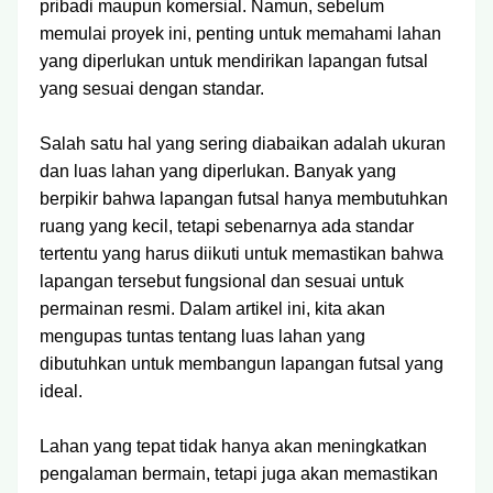
pribadi maupun komersial. Namun, sebelum
memulai proyek ini, penting untuk memahami lahan
yang diperlukan untuk mendirikan lapangan futsal
yang sesuai dengan standar.
Salah satu hal yang sering diabaikan adalah ukuran
dan luas lahan yang diperlukan. Banyak yang
berpikir bahwa lapangan futsal hanya membutuhkan
ruang yang kecil, tetapi sebenarnya ada standar
tertentu yang harus diikuti untuk memastikan bahwa
lapangan tersebut fungsional dan sesuai untuk
permainan resmi. Dalam artikel ini, kita akan
mengupas tuntas tentang luas lahan yang
dibutuhkan untuk membangun lapangan futsal yang
ideal.
Lahan yang tepat tidak hanya akan meningkatkan
pengalaman bermain, tetapi juga akan memastikan