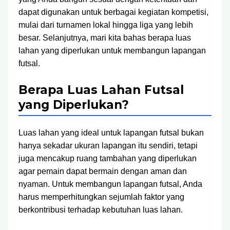
dapat digunakan untuk berbagai kegiatan kompetisi,
mulai dari turnamen lokal hingga liga yang lebih
besar. Selanjutnya, mari kita bahas berapa luas
lahan yang diperlukan untuk membangun lapangan
futsal.
Berapa Luas Lahan Futsal
yang Diperlukan?
Luas lahan yang ideal untuk lapangan futsal bukan
hanya sekadar ukuran lapangan itu sendiri, tetapi
juga mencakup ruang tambahan yang diperlukan
agar pemain dapat bermain dengan aman dan
nyaman. Untuk membangun lapangan futsal, Anda
harus memperhitungkan sejumlah faktor yang
berkontribusi terhadap kebutuhan luas lahan.