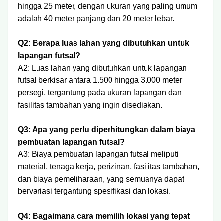
hingga 25 meter, dengan ukuran yang paling umum
adalah 40 meter panjang dan 20 meter lebar.
Q2: Berapa luas lahan yang dibutuhkan untuk
lapangan futsal?
A2: Luas lahan yang dibutuhkan untuk lapangan
futsal berkisar antara 1.500 hingga 3.000 meter
persegi, tergantung pada ukuran lapangan dan
fasilitas tambahan yang ingin disediakan.
Q3: Apa yang perlu diperhitungkan dalam biaya
pembuatan lapangan futsal?
A3: Biaya pembuatan lapangan futsal meliputi
material, tenaga kerja, perizinan, fasilitas tambahan,
dan biaya pemeliharaan, yang semuanya dapat
bervariasi tergantung spesifikasi dan lokasi.
Q4: Bagaimana cara memilih lokasi yang tepat